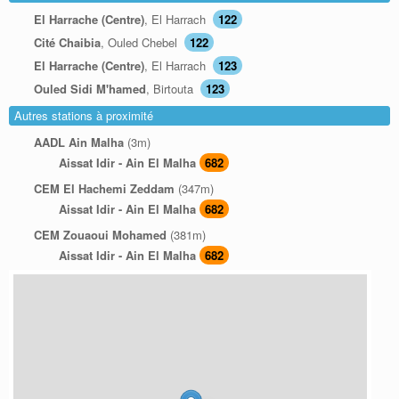
El Harrache (Centre)
, El Harrach
122
Cité Chaibia
, Ouled Chebel
122
El Harrache (Centre)
, El Harrach
123
Ouled Sidi M'hamed
, Birtouta
123
Autres stations à proximité
AADL Ain Malha
(3m)
Aissat Idir - Ain El Malha
682
CEM El Hachemi Zeddam
(347m)
Aissat Idir - Ain El Malha
682
CEM Zouaoui Mohamed
(381m)
Aissat Idir - Ain El Malha
682