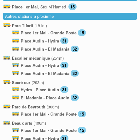
Place 1er Mai
, Sidi M`Hamed
15
Autres stations à proximité
Parc Tifarti
(181m)
Place 1er Mai - Grande Poste
15
Place Audin - Hydra
31
Place Audin - El Madania
32
Escalier mécanique
(251m)
Place Audin - Hydra
31
Place Audin - El Madania
32
Sacré cur
(293m)
Hydra - Place Audin
31
El Madania - Place Audin
32
Parc de Beyrouth
(306m)
Place 1er Mai - Grande Poste
15
Beaux arts
(406m)
Place 1er Mai - Grande Poste
15
Place Audin - Hydra
31