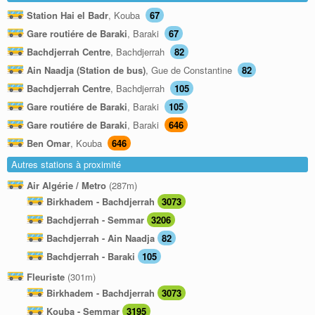
Station Hai el Badr
, Kouba
67
Gare routiére de Baraki
, Baraki
67
Bachdjerrah Centre
, Bachdjerrah
82
Ain Naadja (Station de bus)
, Gue de Constantine
82
Bachdjerrah Centre
, Bachdjerrah
105
Gare routiére de Baraki
, Baraki
105
Gare routiére de Baraki
, Baraki
646
Ben Omar
, Kouba
646
Autres stations à proximité
Air Algérie / Metro
(287m)
Birkhadem - Bachdjerrah
3073
Bachdjerrah - Semmar
3206
Bachdjerrah - Ain Naadja
82
Bachdjerrah - Baraki
105
Fleuriste
(301m)
Birkhadem - Bachdjerrah
3073
Kouba - Semmar
3195