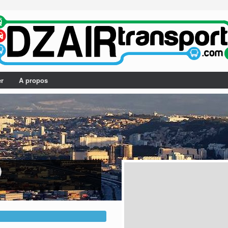
er
A propos
)