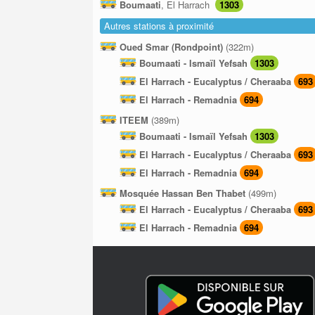
Boumaati
, El Harrach
1303
Autres stations à proximité
Oued Smar (Rondpoint)
(322m)
Boumaati - Ismaïl Yefsah
1303
El Harrach - Eucalyptus / Cheraaba
693
El Harrach - Remadnia
694
ITEEM
(389m)
Boumaati - Ismaïl Yefsah
1303
El Harrach - Eucalyptus / Cheraaba
693
El Harrach - Remadnia
694
Mosquée Hassan Ben Thabet
(499m)
El Harrach - Eucalyptus / Cheraaba
693
El Harrach - Remadnia
694